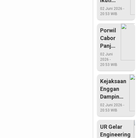
Ikuti
Bupati
02 Juni 2026 -
20:53 WIB
Cup Tahun
2015
Porwil
Cabor
Panjat
Tebing
02 Juni
2026 -
Riau
20:53 WIB
Rebut
Medali
Kejaksaan
Emas
Enggan
Dampingi
Pemkab
02 Juni 2026 -
20:53 WIB
Pelalawan
UR Gelar
Engineering