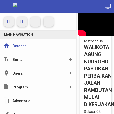
MAIN NAVIGATION
Metropolis
home
Beranda
WALIKOTA
AGUNG
text_fields
Berita
NUGROHO
PASTIKAN
location_on
Daerah
PERBAIKAN
JALAN
local_movies
Program
RAMBUTAN
MULAI
content_copy
Advertorial
DIKERJAKA
Selasa, 02