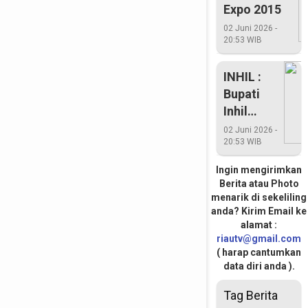
Expo 2015
02 Juni 2026 -
20:53 WIB
INHIL :
Bupati
Inhil
Pimpin
02 Juni 2026 -
20:53 WIB
Gelar
Pasukan
Ingin mengirimkan
Di
Berita atau Photo
Mapolres
menarik di sekeliling
anda? Kirim Email ke
Inhil
alamat :
riautv@gmail.com
( harap cantumkan
data diri anda ).
Tag Berita