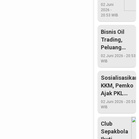
Renang
02 Juni
2026 -
Riau
20:53 WIB
Berjaya
Di
Bisnis Oil
Porwil
Trading,
Peluang
Mencerahkan
02 Juni 2026 - 20:53
WIB
Sosialisasikan
KKM, Pemko
Ajak PKL
Diskusi
02 Juni 2026 - 20:53
WIB
Club
Sepakbola