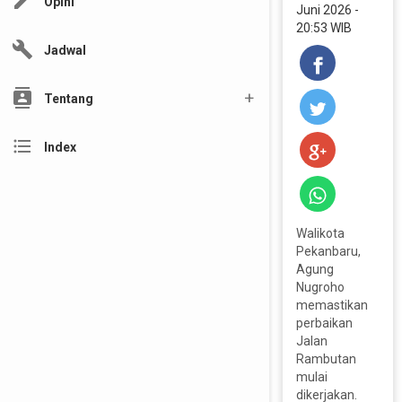
edit
Opini
Juni 2026 -
20:53 WIB
build
Jadwal
contacts
Tentang
format_list_bulleted
Index
Walikota
Pekanbaru,
Agung
Nugroho
memastikan
perbaikan
Jalan
Rambutan
mulai
dikerjakan.