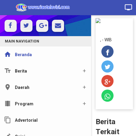
, - WIB
MAIN NAVIGATION
home
Beranda
text_fields
Berita
location_on
Daerah
local_movies
Program
content_copy
Berita
Advertorial
Terkait