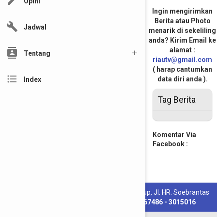
edit
Opini
Ingin mengirimkan
Berita atau Photo
build
Jadwal
menarik di sekeliling
anda? Kirim Email ke
alamat :
contacts
Tentang
riautv@gmail.com
( harap cantumkan
format_list_bulleted
data diri anda ).
Index
Tag Berita
Komentar Via
Facebook :
PT. Riau Media Televisi :
Komp. Riau Pos Grup, Jl. HR. Soebrantas
Km 10,5 Pekanbaru, Riau Telp.
( 0761 ) 567486 - 3015016