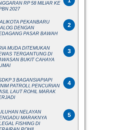
1
NGGARAN RP 58 MILIAR KE
PBN 2027
ALIKOTA PEKANBARU
2
IALOG DENGAN
EDAGANG PASAR BAWAH
RIA MUDA DITEMUKAN
3
EWAS TERGANTUNG DI
AWASAN BUKIT CAHAYA
UMAI
SDKP 3 BAGANSIAPIAPI
4
INIM PATROLI, PENCURIAN
ASIL LAUT ROHIL MARAK
ERJADI
ULUHAN NELAYAN
5
ENGADU MARAKNYA
LLEGAL FISHING DI
ERAIRAN ROHIL