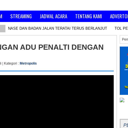
M
STREAMING
JADWAL ACARA
TENTANG KAMI
ADVERTO
RAINASE DAN BADAN JALAN TERATAI TERUS BERLANJUT
TOL PEK
NGAN ADU PENALTI DENGAN
li
|
Kategori :
Metropolis
BE
P