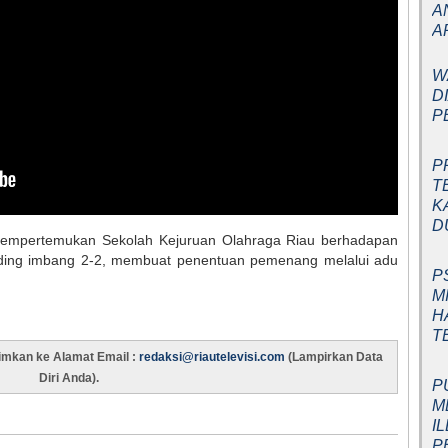
A
A
W
D
P
P
T
K
D
 mempertemukan Sekolah Kejuruan Olahraga Riau berhadapan
ding imbang 2-2, membuat penentuan pemenang melalui adu
P
M
H
T
rimkan ke Alamat Email :
redaksi@riautelevisi.com
(Lampirkan Data
Diri Anda).
P
M
I
P