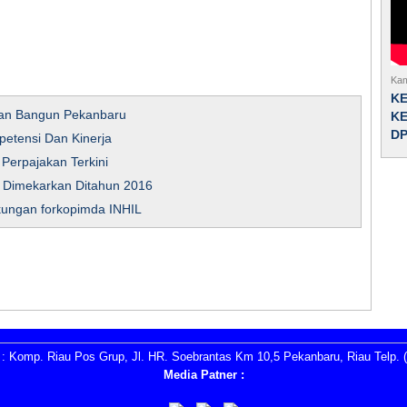
Kam
K
ran Bangun Pekanbaru
KE
D
petensi Dan Kinerja
Perpajakan Terkini
n Dimekarkan Ditahun 2016
kungan forkopimda INHIL
: Komp. Riau Pos Grup, Jl. HR. Soebrantas Km 10,5 Pekanbaru, Riau Telp. (
Media Patner :