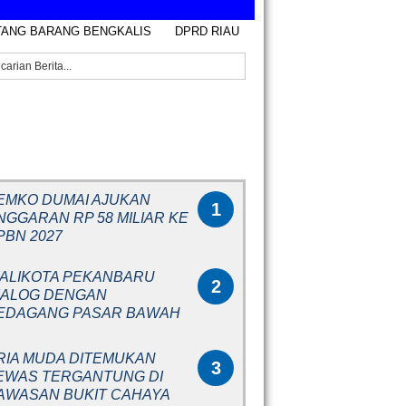
TANG BARANG BENGKALIS
DPRD RIAU MATANGKAN PERSIAPAN HAR
RITA POPULER
EMKO DUMAI AJUKAN
1
NGGARAN RP 58 MILIAR KE
PBN 2027
ALIKOTA PEKANBARU
2
IALOG DENGAN
EDAGANG PASAR BAWAH
RIA MUDA DITEMUKAN
3
EWAS TERGANTUNG DI
AWASAN BUKIT CAHAYA