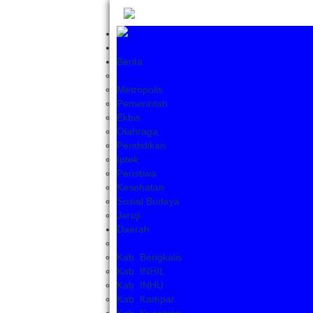
Berita
Metropolis
Pemerintah
Ekbis
Olahraga
Pendidikan
Iptek
Peristiwa
Kesehatan
Sosial Budaya
Jeruji
Daerah
Kab. Bengkalis
Kab. INHIL
Kab. INHU
Kab. Kampar