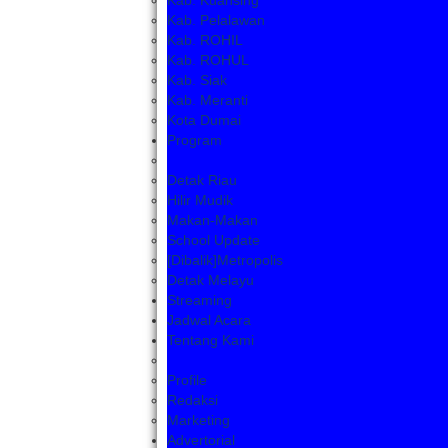
Kab. Kuansing
Kab. Pelalawan
Kab. ROHIL
Kab. ROHUL
Kab. Siak
Kab. Meranti
Kota Dumai
Program
Detak Riau
Hilir Mudik
Makan-Makan
School Update
[Dibalik]Metropolis
Detak Melayu
Streaming
Jadwal Acara
Tentang Kami
Profile
Redaksi
Marketing
Advertorial