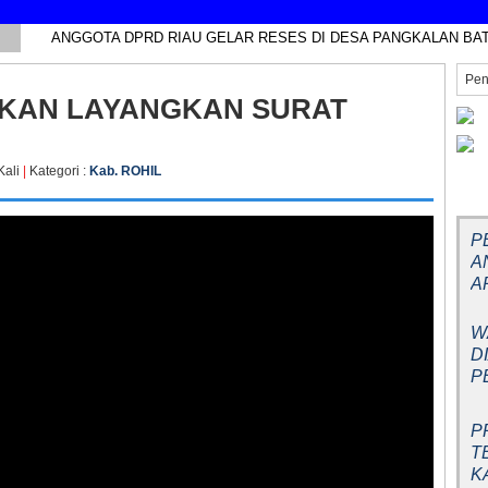
ANGGOTA DPRD RIAU GELAR RESES DI DESA PANGKALAN BA
AKAN LAYANGKAN SURAT
Kali
|
Kategori :
Kab. ROHIL
BE
P
A
A
W
D
P
P
T
K