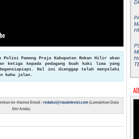
D
P
M
H
P
M
 Polisi Pamong Praja Kabupaten Rokan Hilir akan
H
ran ketiga kepada pedagang buah kaki lima yang
T
Bagansiapiapi. Hal ini dianggap telah menyalahi
an bahu jalan.
AD
rimkan ke Alamat Email :
redaksi@riautelevisi.com
(Lampirkan Data
Diri Anda).