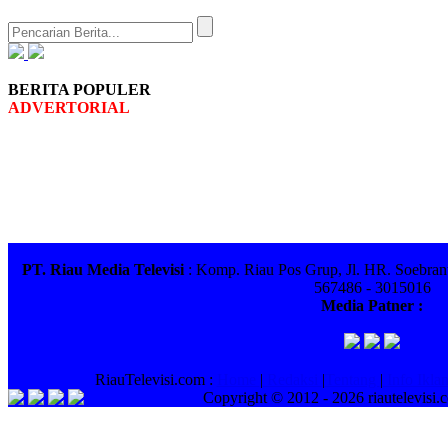
BERITA POPULER
ADVERTORIAL
PT. Riau Media Televisi
: Komp. Riau Pos Grup, Jl. HR. Soebrant
567486 - 3015016
Media Patner :
RiauTelevisi.com :
Home
|
Redaksi
|
Tentang
|
Info Ikla
Copyright © 2012 -
2026 riautelevisi