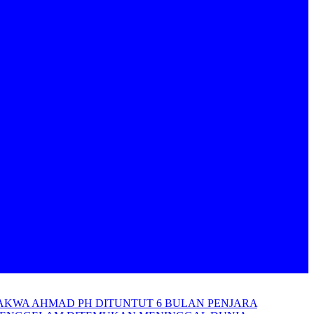
RDAKWA AHMAD PH DITUNTUT 6 BULAN PENJARA