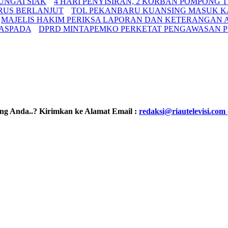
UNGAI SIAK
4 HARI PENYISIRAN, 2 KORBAN POMPON
RUS BERLANJUT
TOL PEKANBARU KUANSING MASUK KA
MAJELIS HAKIM PERIKSA LAPORAN DAN KETERANGAN A
WASPADA
DPRD MINTAPEMKO PERKETAT PENGAWASAN 
ling Anda..? Kirimkan ke Alamat Email :
redaksi@riautelevisi.com