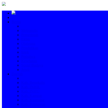
Berita
Metropolis
Pemerintah
Ekbis
Olahraga
Pendidikan
Iptek
Peristiwa
Kesehatan
Sosial Budaya
Jeruji
Daerah
Kab. Bengkalis
Kab. INHIL
Kab. INHU
Kab. Kampar
Kab. Kuansing
Kab. Pelalawan