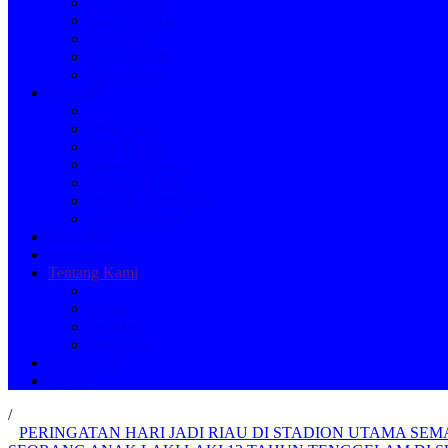
Kab. ROHIL
Kab. ROHUL
Kab. Siak
Kab. Meranti
Kota Dumai
Program
Detak Riau
Hilir Mudik
Makan-Makan
School Update
[Dibalik]Metropolis
Detak Melayu
Streaming
Jadwal Acara
Tentang Kami
Profile
Redaksi
Marketing
Advertorial
Indeks
/
PERINGATAN HARI JADI RIAU DI STADION UTAMA SE