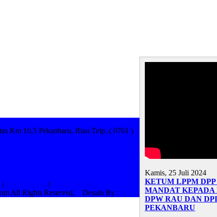
as Km 10,5 Pekanbaru, Riau Telp. ( 0761 )
Kamis, 25 Juli 2024
KETUM LPPM DPP
n
|
Indeks Berita
|
Hubungi Kami
MANDAT KEPADA 
.com All Rights Reserved, Desain By :
Aditya
DPW RAU DAN DP
PEKANBARU