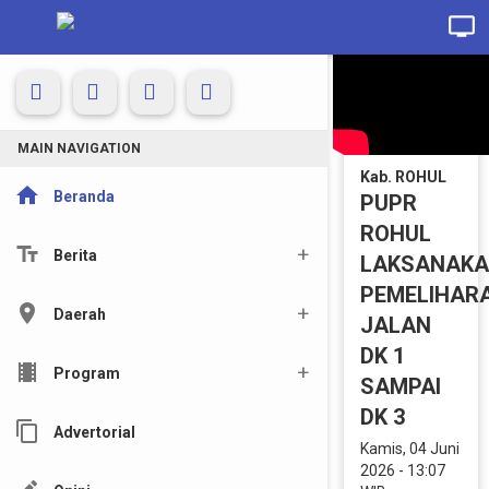
MAIN NAVIGATION
Kab. ROHUL
home
Beranda
PUPR
ROHUL
text_fields
Berita
LAKSANAK
PEMELIHAR
location_on
Daerah
JALAN
DK 1
local_movies
Program
SAMPAI
DK 3
content_copy
Advertorial
Kamis, 04 Juni
2026 - 13:07