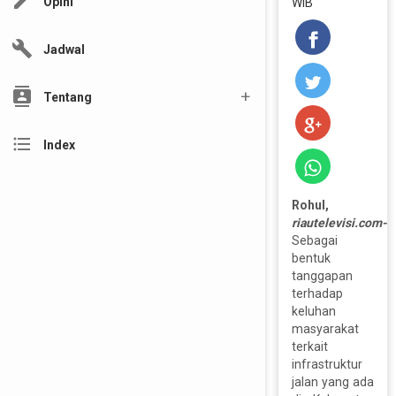
edit
Opini
WIB
build
Jadwal
contacts
Tentang
format_list_bulleted
Index
Rohul,
riautelevisi.com-
Sebagai
bentuk
tanggapan
terhadap
keluhan
masyarakat
terkait
infrastruktur
jalan yang ada