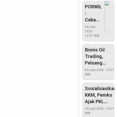
PORWIL
:
Cabang
Renang
04 Juni
2026 -
Riau
13:07 WIB
Berjaya
Di
Bisnis Oil
Porwil
Trading,
Peluang
Mencerahkan
04 Juni 2026 - 13:07
WIB
Sosialisasikan
KKM, Pemko
Ajak PKL
Diskusi
04 Juni 2026 - 13:07
WIB