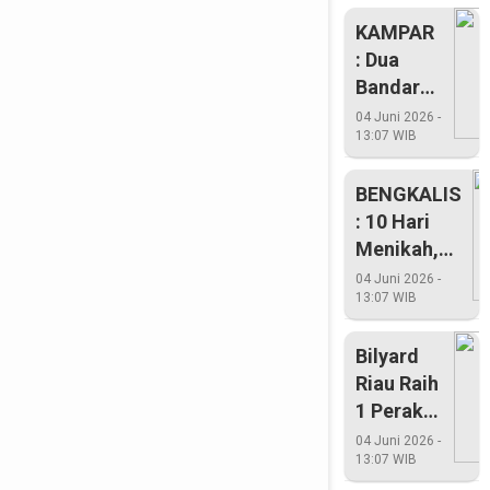
KAMPAR
: Dua
Bandar
Dan
04 Juni 2026 -
13:07 WIB
Pengedar
Sabu
BENGKALIS
Sabu
: 10 Hari
Diringkus
Menikah,
Suami
04 Juni 2026 -
13:07 WIB
Menginap
Di Penjara
Bilyard
Riau Raih
1 Perak
Dan 2
04 Juni 2026 -
13:07 WIB
Perunggu