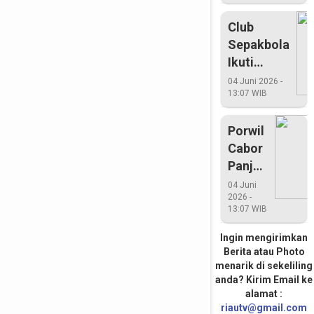
Club
Sepakbola
Ikuti
Bupati
04 Juni 2026 -
13:07 WIB
Cup Tahun
2015
Porwil
Cabor
Panjat
Tebing
04 Juni
2026 -
Riau
13:07 WIB
Rebut
Medali
Ingin mengirimkan
Berita atau Photo
Emas
menarik di sekeliling
anda? Kirim Email ke
alamat :
riautv@gmail.com