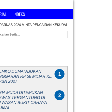
RIAL
INDEKS
PARNAS 2024 MINTA PENCAIRAN KEKURANGAN BONUS
FASILITAS 
RITA POPULER
EMKO DUMAI AJUKAN
1
NGGARAN RP 58 MILIAR KE
PBN 2027
RIA MUDA DITEMUKAN
2
EWAS TERGANTUNG DI
AWASAN BUKIT CAHAYA
UMAI