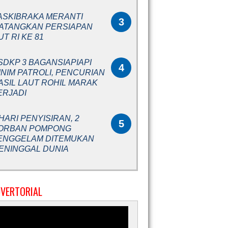
ASKIBRAKA MERANTI
3
ATANGKAN PERSIAPAN
UT RI KE 81
SDKP 3 BAGANSIAPIAPI
4
INIM PATROLI, PENCURIAN
ASIL LAUT ROHIL MARAK
ERJADI
 HARI PENYISIRAN, 2
5
ORBAN POMPONG
ENGGELAM DITEMUKAN
ENINGGAL DUNIA
VERTORIAL