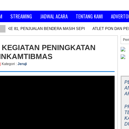
M
STREAMING
JADWAL ACARA
TENTANG KAMI
ADVERTO
 RI KE 81, PENJUALAN BENDERA MASIH SEPI
ATLET PON DAN PE
 KEGIATAN PENINGKATAN
INKAMTIBMAS
|
Kategori :
Jeruji
BE
P
A
A
P
T
K
D