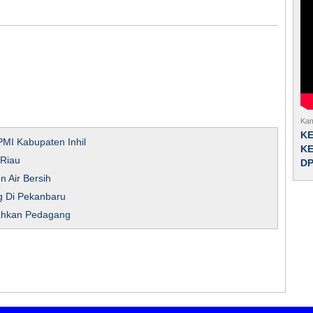
Kam
K
PMI Kabupaten Inhil
KE
 Riau
D
n Air Bersih
 Di Pekanbaru
ahkan Pedagang