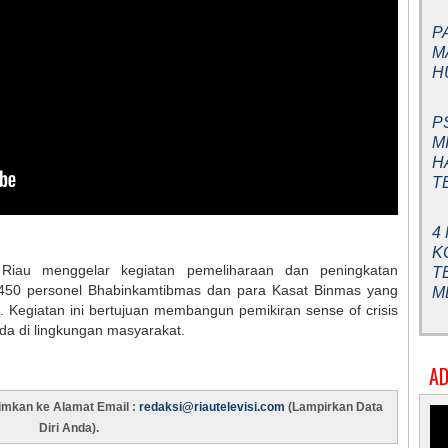
P
M
H
P
M
H
T
4
K
a Riau menggelar kegiatan pemeliharaan dan peningkatan
T
50 personel Bhabinkamtibmas dan para Kasat Binmas yang
M
u. Kegiatan ini bertujuan membangun pemikiran sense of crisis
da di lingkungan masyarakat.
AD
rimkan ke Alamat Email :
redaksi@riautelevisi.com
(Lampirkan Data
Diri Anda).