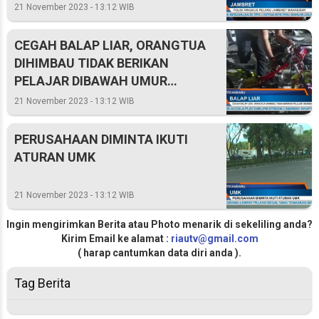
21 November 2023 - 13:12 WIB
CEGAH BALAP LIAR, ORANGTUA
DIHIMBAU TIDAK BERIKAN
PELAJAR DIBAWAH UMUR
KENDARAAN PRIBADI
21 November 2023 - 13:12 WIB
PERUSAHAAN DIMINTA IKUTI
ATURAN UMK
21 November 2023 - 13:12 WIB
Ingin mengirimkan Berita atau Photo menarik di sekeliling anda?
Kirim Email ke alamat :
riautv@gmail.com
( harap cantumkan data diri anda ).
Tag Berita