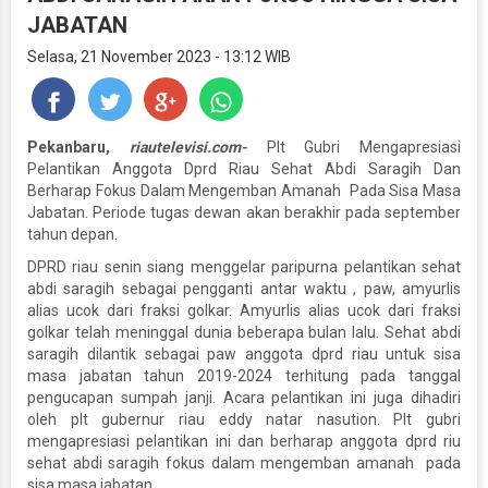
JABATAN
Selasa, 21 November 2023 - 13:12 WIB
Pekanbaru,
riautelevisi.com-
Plt Gubri Mengapresiasi
Pelantikan Anggota Dprd Riau Sehat Abdi Saragih Dan
Berharap Fokus Dalam Mengemban Amanah Pada Sisa Masa
Jabatan. Periode tugas dewan akan berakhir pada september
tahun depan.
DPRD riau senin siang menggelar paripurna pelantikan sehat
abdi saragih sebagai pengganti antar waktu , paw, amyurlis
alias ucok dari fraksi golkar. Amyurlis alias ucok dari fraksi
golkar telah meninggal dunia beberapa bulan lalu. Sehat abdi
saragih dilantik sebagai paw anggota dprd riau untuk sisa
masa jabatan tahun 2019-2024 terhitung pada tanggal
pengucapan sumpah janji. Acara pelantikan ini juga dihadiri
oleh plt gubernur riau eddy natar nasution. Plt gubri
mengapresiasi pelantikan ini dan berharap anggota dprd riu
sehat abdi saragih fokus dalam mengemban amanah pada
sisa masa jabatan.