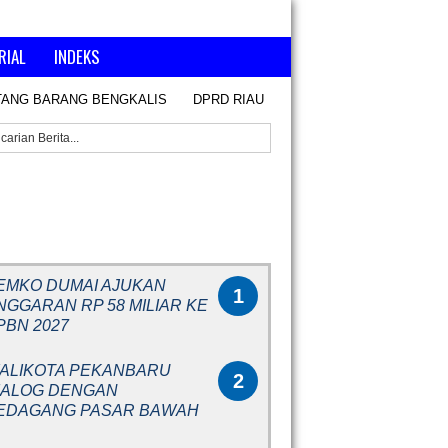
RIAL
INDEKS
TANG BARANG BENGKALIS
DPRD RIAU MATANGKAN PERSIAPAN HAR
RITA POPULER
EMKO DUMAI AJUKAN
1
NGGARAN RP 58 MILIAR KE
PBN 2027
ALIKOTA PEKANBARU
2
IALOG DENGAN
EDAGANG PASAR BAWAH