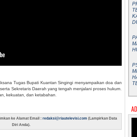
P
T
K
D
P
M
H
P
M
H
elaksana Tugas Bupati Kuantan Singingi menyampaikan doa dan
T
serta Sekretaris Daerah yang tengah menjalani proses hukum.
an, kekuatan, dan ketabahan.
AD
rimkan ke Alamat Email :
redaksi@riautelevisi.com
(Lampirkan Data
Diri Anda).