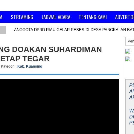
M
STREAMING
JADWAL ACARA
TENTANG KAMI
ADVERTO
ANGGOTA DPRD RIAU GELAR RESES DI DESA PANGKALAN BA
ING DOAKAN SUHARDIMAN
TETAP TEGAR
Kategori :
Kab. Kuansing
BE
P
A
A
W
D
P