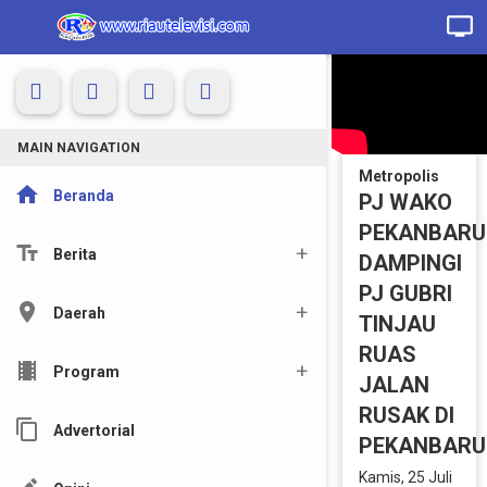
MAIN NAVIGATION
Metropolis
home
Beranda
PJ WAKO
PEKANBARU
text_fields
Berita
DAMPINGI
PJ GUBRI
location_on
Daerah
TINJAU
RUAS
local_movies
Program
JALAN
RUSAK DI
content_copy
Advertorial
PEKANBARU
Kamis, 25 Juli