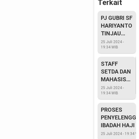
Terkait
PJ GUBRI SF
HARIYANTO
TINJAU
JALAN
25 Juli 2024 -
19:34 WIB
RUSAK DI
PEKANBARU
STAFF
SETDA DAN
MAHASISWI
UI JUARA
25 Juli 2024 -
19:34 WIB
BUJANG
DARA 2024
PROSES
PENYELENGG
IBADAH HAJI D
PROVINSI RIA
25 Juli 2024 - 19:34 W