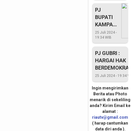
PJ
BUPATI
KAMPAR
HIMBAU
25 Juli 2024 -
19:34 WIB
SELURUH
PIHAK
PJ GUBRI :
DUKUNG
HARGAI HAK
PILKADA
BERDEMOKRAS
2024
25 Juli 2024 - 19:34 W
Ingin mengirimkan
Berita atau Photo
menarik di sekeliling
anda? Kirim Email ke
alamat :
riautv@gmail.com
( harap cantumkan
data diri anda ).