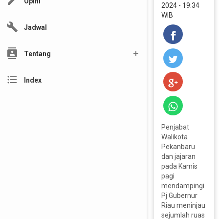
edit
Opini
2024 - 19:34
WIB
build
Jadwal
contacts
Tentang
format_list_bulleted
Index
Penjabat
Walikota
Pekanbaru
dan jajaran
pada Kamis
pagi
mendampingi
Pj Gubernur
Riau meninjau
sejumlah ruas