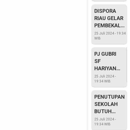
BERJALAN DE
BAIK
DISPORA
RIAU GELAR
PEMBEKALAN
PESERTA
25 Juli 2024 - 19:34
WIB
MAGANG
FOTOGRAFI
PJ GUBRI
DAN
SF
VIDEOGRAFI
HARIYANTO
TANAM
25 Juli 2024 -
19:34 WIB
POHON
DURIAN
PENUTUPAN
MUSANG
SEKOLAH
KING DI
BUTUH
KOMPLEK
PROSES
RUMAH
25 Juli 2024 -
19:34 WIB
DINAS