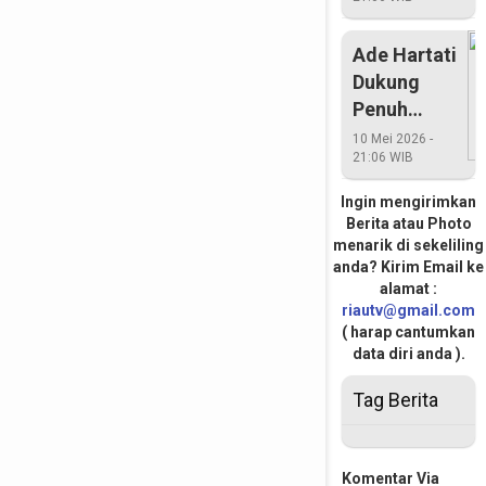
Campur
Putusan
Ade Hartati
DPP
Dukung
Penuh
Penunjukan
10 Mei 2026 -
21:06 WIB
Septina
Ingin mengirimkan
Berita atau Photo
menarik di sekeliling
anda? Kirim Email ke
alamat :
riautv@gmail.com
( harap cantumkan
data diri anda ).
Tag Berita
Komentar Via