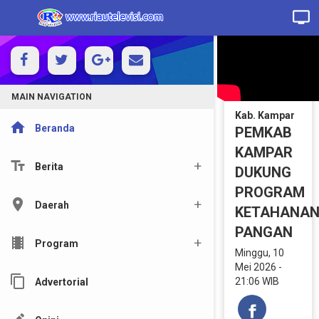
MAIN NAVIGATION
Kab. Kampar
home
Beranda
PEMKAB
KAMPAR
text_fields
Berita
DUKUNG
PROGRAM
location_on
Daerah
KETAHANA
PANGAN
local_movies
Program
Minggu, 10
Mei 2026 -
content_copy
21:06 WIB
Advertorial