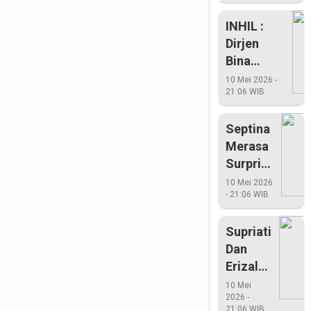
HKN Di
INHIL :
Bangun
Dirjen
Purba
Bina
Marga
10 Mei 2026 -
21:06 WIB
Kemen PU
PLT Gubri
Septina
Dan
Merasa
Bupati
Surprise
Inhil
Ditunjuk
Tinjau
10 Mei 2026
- 21:06 WIB
Jadi
Pelabuhan
Ketua
Kuala
Supriati
Enok
Dan
Erizal
Tidak
10 Mei
2026 -
Ikut
21:06 WIB