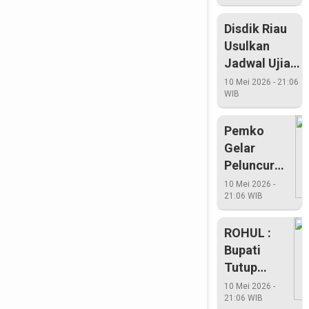
Disdik Riau
Usulkan
Jadwal Ujian
Nasional
10 Mei 2026 - 21:06
WIB
Dimundurkan
Pemko
Gelar
Peluncuran
Kartu IUMK
10 Mei 2026 -
21:06 WIB
ROHUL :
Bupati
Tutup
Puncak
10 Mei 2026 -
21:06 WIB
Peringatan