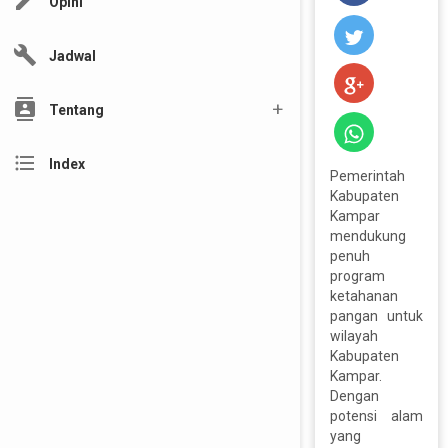
edit
Opini
build
Jadwal
contacts
Tentang
format_list_bulleted
Index
Pemerintah
Kabupaten
Kampar
mendukung
penuh
program
ketahanan
pangan untuk
wilayah
Kabupaten
Kampar.
Dengan
potensi alam
yang