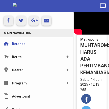
MAIN NAVIGATION
Metropolis
home
Beranda
MUHTAROM
HARUS
text_fields
Berita
ADA
PERTIMBAN
location_on
Daerah
KEMANUASI
Sabtu, 14 Juni
local_movies
Program
2025 - 12:13
WIB
content_copy
Advertorial