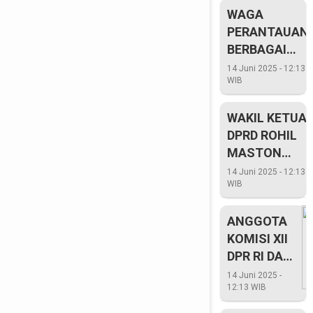
WAGA
BERJALAN
PERANTAUAN
MAKSIMAL
BERBAGAI
NEGARA
14 Juni 2025 - 12:13
WIB
TURUT
MERIAHKAN
WAKIL KETUA
BAKAR
DPRD ROHIL
TONGKANG
MASTON
DUKUNG
14 Juni 2025 - 12:13
WIB
KELESTARIAN
BUDAYA
ANGGOTA
BAKAR
KOMISI XII
TONGKANG
DPR RI DAN
DIREKTUR
14 Juni 2025 -
12:13 WIB
DISTRIBUSI
PLN