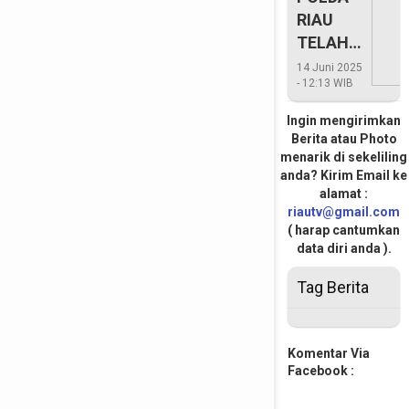
RIAU
TELAH
PERIKSA
14 Juni 2025
- 12:13 WIB
LEBIH
400
Ingin mengirimkan
SAKSI
Berita atau Photo
menarik di sekeliling
anda? Kirim Email ke
alamat :
riautv@gmail.com
( harap cantumkan
data diri anda ).
Tag Berita
Komentar Via
Facebook :