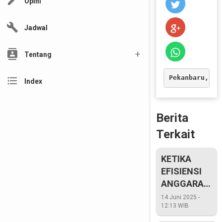
edit
Opini
build
Jadwal
contacts
Tentang
Pekanbaru, 
ri
format_list_bulleted
Index
Berita
Terkait
KETIKA
EFISIENSI
ANGGARAN
BERAKHIR
14 Juni 2025 -
12:13 WIB
DIHARAPKAN
KEGIATAN