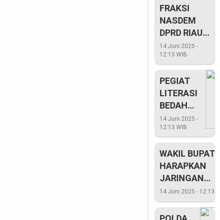
FRAKSI
KUNJUNGI
NASDEM
PLTD
DPRD RIAU
BENGKALIS
SEBUT
14 Juni 2025 -
12:13 WIB
GUBRI
BANYAK
PEGIAT
LAKUKAN
LITERASI
TEROBOSAN
BEDAH
BUKU
14 Juni 2025 -
12:13 WIB
KOLERASI
PUSTAKA
WAKIL BUPATI
DAERAH
HARAPKAN
INHIL
JARINGAN
LISTRIK BAWA
14 Juni 2025 - 12:13 
LAUT SEGERA
TERLAKSANA
POLDA