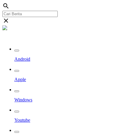
search
close
Streaming Riau TV
Android
Apple
Windows
Youtube