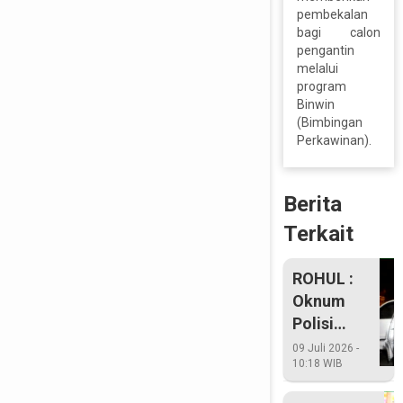
pembekalan
bagi calon
pengantin
melalui
program
Binwin
(Bimbingan
Perkawinan).
Berita
Terkait
ROHUL :
Oknum
Polisi
Penembak
09 Juli 2026 -
10:18 WIB
Istri Tiba
Di