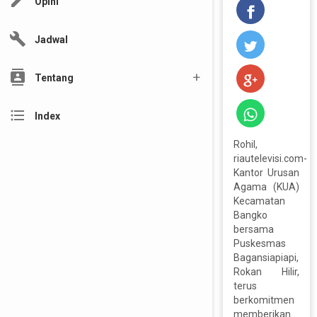
edit
Opini
build
Jadwal
contacts
Tentang
format_list_bulleted
Index
Rohil,
riautelevisi.com-
Kantor Urusan
Agama (KUA)
Kecamatan
Bangko
bersama
Puskesmas
Bagansiapiapi,
Rokan Hilir,
terus
berkomitmen
memberikan