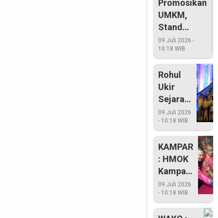
Promosikan
UMKM,
Stand
Bazar
09 Juli 2026 -
10:18 WIB
Pemko Tuai
Prestasi
Rohul
Ukir
Sejarah
Juara
09 Juli 2026
- 10:18 WIB
Umum
MTQ 3
KAMPAR
Kali
: HMOK
Berturut
Kampar
Turut
Kecam
09 Juli 2026
- 10:18 WIB
Pemkab
Kampar