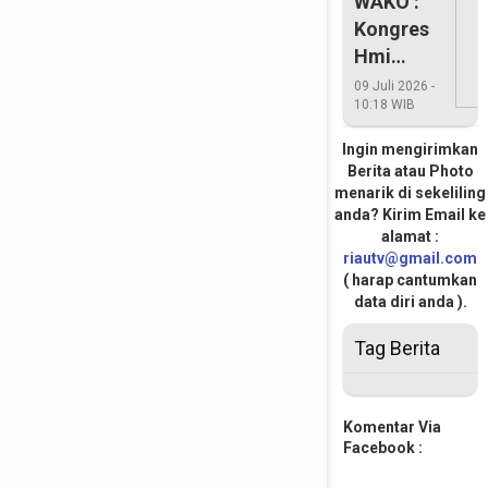
WAKO :
Kongres
Hmi
Harus
09 Juli 2026 -
10:18 WIB
Lahirkan
Pemimpin
Ingin mengirimkan
Yang
Berita atau Photo
Layak
menarik di sekeliling
anda? Kirim Email ke
alamat :
riautv@gmail.com
( harap cantumkan
data diri anda ).
Tag Berita
Komentar Via
Facebook :