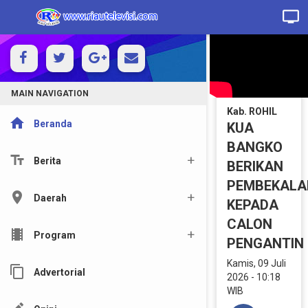
MAIN NAVIGATION
Kab. ROHIL
home
Beranda
KUA
BANGKO
text_fields
Berita
BERIKAN
PEMBEKALA
location_on
Daerah
KEPADA
CALON
local_movies
Program
PENGANTIN
Kamis, 09 Juli
content_copy
Advertorial
2026 - 10:18
WIB