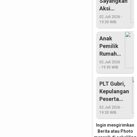
Sayangkan
Aksi
Pengurus
02 Juli 2026 -
19:30 WIB
Romli HMI
Anak
Pemilik
Rumah
Tewas
02 Juli 2026
- 19:30 WIB
Terjebak
PLT Gubri,
Kepulangan
Peserta
Penggebira
02 Juli 2026 -
19:30 WIB
Tergantung
HMI
Ingin mengirimkan
Berita atau Photo