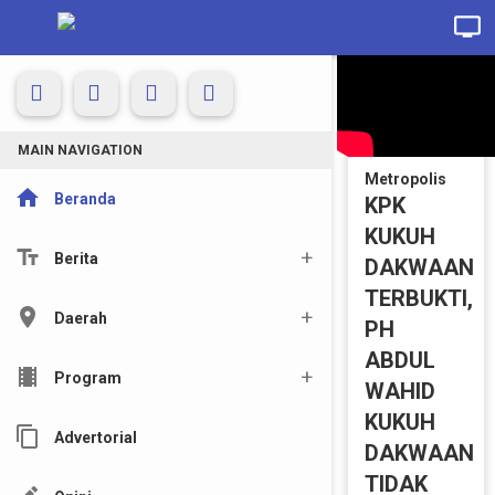
MAIN NAVIGATION
Metropolis
home
Beranda
KPK
KUKUH
text_fields
Berita
DAKWAAN
TERBUKTI,
location_on
Daerah
PH
ABDUL
local_movies
Program
WAHID
KUKUH
content_copy
Advertorial
DAKWAAN
TIDAK