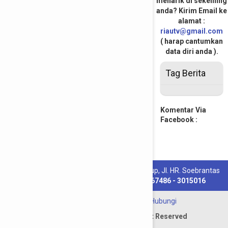
menarik di sekeliling
anda? Kirim Email ke
alamat :
riautv@gmail.com
( harap cantumkan
data diri anda ).
Tag Berita
Komentar Via
Facebook :
PT. Riau Media Televisi :
Komp. Riau Pos Grup, Jl. HR. Soebrantas
Km 10,5 Pekanbaru, Riau Telp.
( 0761 ) 567486 - 3015016
Redaksi
-
Tentang
-
Info Iklan
-
Hubungi
Copyright © 2012 - 2018. All Right Reserved
www.riautelevisi.com