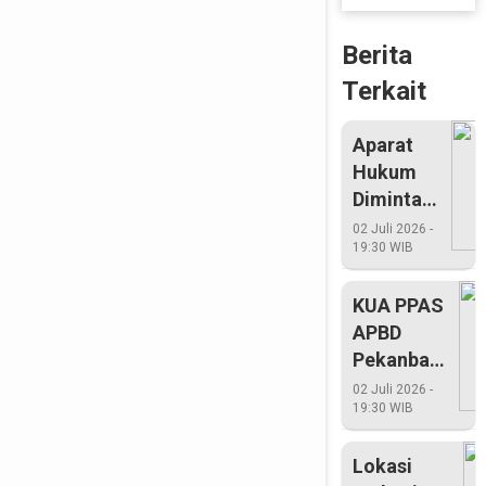
Berita
Terkait
Aparat
Hukum
Diminta
Bertindak
02 Juli 2026 -
19:30 WIB
Tegas
KUA PPAS
APBD
Pekanbaru
Masih
02 Juli 2026 -
19:30 WIB
Dibahas
Dewan
Lokasi