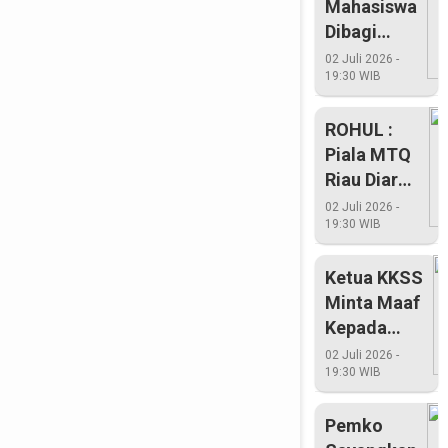
Mahasiswa
Dibagi
Beberapa
02 Juli 2026 -
19:30 WIB
Titik
ROHUL :
Piala MTQ
Riau Diarak
Di Lima
02 Juli 2026 -
19:30 WIB
Kecamatan
Ketua KKSS
Minta Maaf
Kepada
Masyarakat
02 Juli 2026 -
19:30 WIB
Riau
Pemko