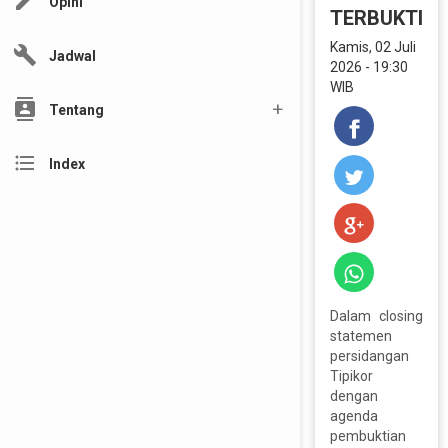
edit
Opini
TERBUKTI
Kamis, 02 Juli
build
Jadwal
2026 - 19:30
WIB
contacts
Tentang
format_list_bulleted
Index
Dalam closing
statemen
persidangan
Tipikor
dengan
agenda
pembuktian