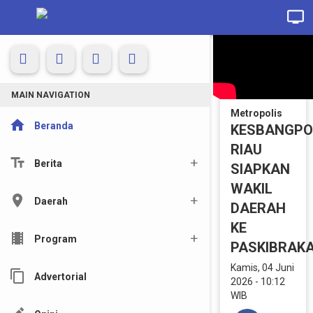
MAIN NAVIGATION
Metropolis
home
Beranda
KESBANGPO
RIAU
text_fields
Berita
SIAPKAN
WAKIL
location_on
Daerah
DAERAH
KE
local_movies
Program
PASKIBRAK
Kamis, 04 Juni
content_copy
Advertorial
2026 - 10:12
WIB