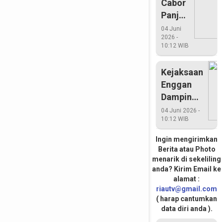
Cabor
Panjat
Tebing
04 Juni
2026 -
Riau
10:12 WIB
Rebut
Medali
Kejaksaan
Emas
Enggan
Dampingi
Pemkab
04 Juni 2026 -
10:12 WIB
Pelalawan
Ingin mengirimkan
Berita atau Photo
menarik di sekeliling
anda? Kirim Email ke
alamat :
riautv@gmail.com
( harap cantumkan
data diri anda ).