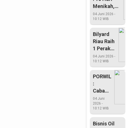
Menikah,
Suami
04 Juni 2026 -
10:12 WIB
Menginap
Di Penjara
Bilyard
Riau Raih
1 Perak
Dan 2
04 Juni 2026 -
10:12 WIB
Perunggu
PORWIL
:
Cabang
Renang
04 Juni
2026 -
Riau
10:12 WIB
Berjaya
Di
Bisnis Oil
Porwil