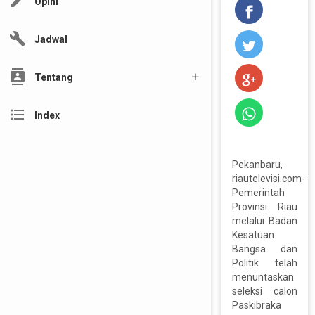
edit
Opini
build
Jadwal
contacts
Tentang
format_list_bulleted
Index
Pekanbaru,
riautelevisi.com-
Pemerintah
Provinsi Riau
melalui Badan
Kesatuan
Bangsa dan
Politik telah
menuntaskan
seleksi calon
Paskibraka