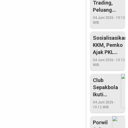
Trading,
Peluang
Mencerahkan
04 Juni 2026 - 10:12
WIB
Sosialisasikan
KKM, Pemko
Ajak PKL
Diskusi
04 Juni 2026 - 10:12
WIB
Club
Sepakbola
Ikuti
Bupati
04 Juni 2026 -
10:12 WIB
Cup Tahun
2015
Porwil