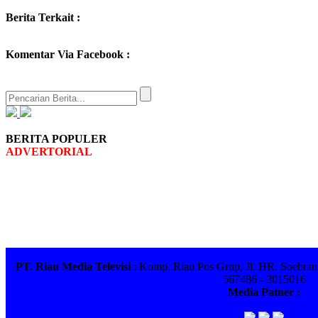
Berita Terkait :
Komentar Via Facebook :
BERITA POPULER
ADVERTORIAL
PT. Riau Media Televisi
: Komp. Riau Pos Grup, Jl. HR. Soebrant
567486 - 3015016
Media Patner :