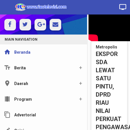
MAIN NAVIGATION
Metropolis
home
Beranda
EKSPOR
SDA
text_fields
Berita
LEWAT
SATU
location_on
Daerah
PINTU,
DPRD
local_movies
Program
RIAU
NILAI
content_copy
Advertorial
PERKUAT
PENGAWAS