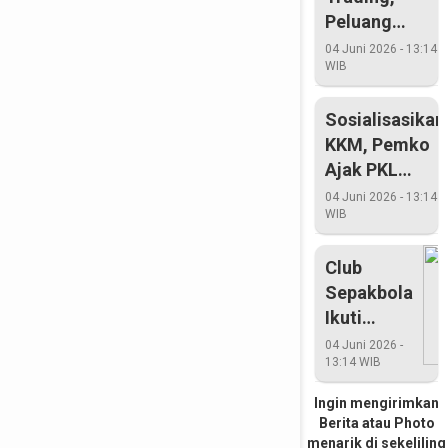
Peluang
Mencerahkan
04 Juni 2026 - 13:14
WIB
Sosialisasikan
KKM, Pemko
Ajak PKL
Diskusi
04 Juni 2026 - 13:14
WIB
Club
Sepakbola
Ikuti
Bupati
04 Juni 2026 -
13:14 WIB
Cup Tahun
2015
Ingin mengirimkan
Berita atau Photo
menarik di sekeliling