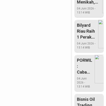
Menikah,
Suami
04 Juni 2026 -
13:14 WIB
Menginap
Di Penjara
Bilyard
Riau Raih
1 Perak
Dan 2
04 Juni 2026 -
13:14 WIB
Perunggu
PORWIL
:
Cabang
Renang
04 Juni
2026 -
Riau
13:14 WIB
Berjaya
Di
Bisnis Oil
Porwil
Trading,