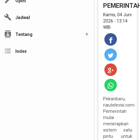
edit
Opini
PEMERINTA
Kamis, 04 Juni
build
Jadwal
2026 - 13:14
WIB
contacts
Tentang
format_list_bulleted
Index
Pekanbaru,
riautelevisi.com-
Pemerintah
mulai
menerapkan
sistem satu
pintu untuk