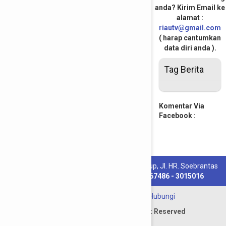
anda? Kirim Email ke
alamat :
riautv@gmail.com
( harap cantumkan
data diri anda ).
Tag Berita
Komentar Via
Facebook :
PT. Riau Media Televisi :
Komp. Riau Pos Grup, Jl. HR. Soebrantas
Km 10,5 Pekanbaru, Riau Telp.
( 0761 ) 567486 - 3015016
Redaksi
-
Tentang
-
Info Iklan
-
Hubungi
Copyright © 2012 - 2018. All Right Reserved
www.riautelevisi.com