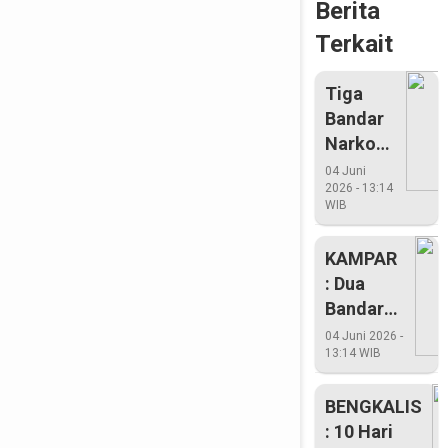
Berita
Terkait
Tiga
Bandar
Narkoba
Antar
04 Juni
2026 - 13:14
Provinsi
WIB
Dibekuk
Di Hotel
KAMPAR
: Dua
Bandar
Dan
04 Juni 2026 -
13:14 WIB
Pengedar
Sabu
BENGKALIS
Sabu
: 10 Hari
Diringkus