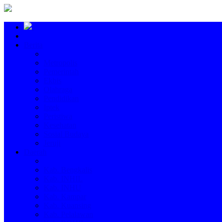
Berita
Metropolis
Pemerintah
Ekbis
Olahraga
Pendidikan
Iptek
Peristiwa
Kesehatan
Sosial Budaya
Jeruji
Daerah
Kab. Bengkalis
Kab. INHIL
Kab. INHU
Kab. Kampar
Kab. Kuansing
Kab. Pelalawan