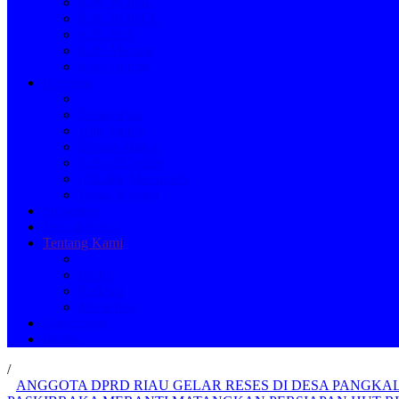
Kab. ROHIL
Kab. ROHUL
Kab. Siak
Kab. Meranti
Kota Dumai
Program
Detak Riau
Hilir Mudik
Makan-Makan
School Update
[Dibalik]Metropolis
Detak Melayu
Streaming
Jadwal Acara
Tentang Kami
Profile
Redaksi
Marketing
Advertorial
Indeks
/
ANGGOTA DPRD RIAU GELAR RESES DI DESA PANGK