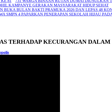
KE 81
731 WARGA BINAAN RUTAN DUMAI DIUSULKAN T
OHIL KAMPANYE GERAKAN MASYARAKAT HIDUP SEHAT
N BUKA BULAN BAKTI PRAMUKA 2026 DAN LEPAS 48 K
SWA SMPN 4 PAPARKAN PENERAPAN SEKOLAH HIJAU PADA
GAS TERHADAP KECURANGAN DALA
polis