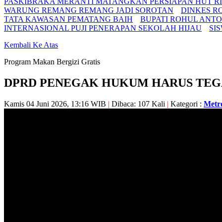
PASKIBRAKA MERANTI MATANGKAN PERSIAPAN HUT RI 
WARUNG REMANG REMANG JADI SOROTAN
DINKES R
TATA KAWASAN PEMATANG BAIH
BUPATI ROHUL ANTO
INTERNASIONAL PUJI PENERAPAN SEKOLAH HIJAU
SI
Kembali Ke Atas
Program Makan Bergizi Gratis
DPRD PENEGAK HUKUM HARUS TE
Kamis 04 Juni 2026, 13:16 WIB
|
Dibaca: 107 Kali
|
Kategori :
Metro