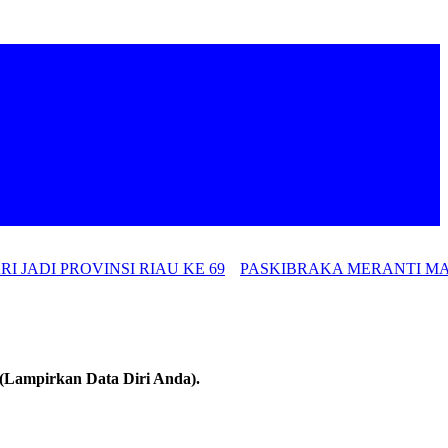
JADI PROVINSI RIAU KE 69
PASKIBRAKA MERANTI MAT
(Lampirkan Data Diri Anda).