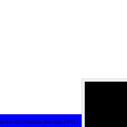
as Km 10,5 Pekanbaru, Riau Telp. ( 0761 )