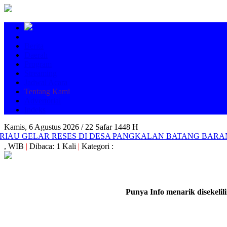
Berita
Daerah
Program
Streaming
Jadwal Acara
Tentang Kami
Advertorial
Indeks
Kamis, 6 Agustus 2026 /
22 Safar 1448 H
IAU GELAR RESES DI DESA PANGKALAN BATANG BARA
, WIB
|
Dibaca: 1 Kali
|
Kategori :
Punya Info menarik disekeli