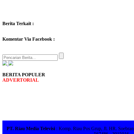
Berita Terkait :
Komentar Via Facebook :
BERITA POPULER
ADVERTORIAL
PT. Riau Media Televisi
: Komp. Riau Pos Grup, Jl. HR. Soebrant
567486 - 3015016