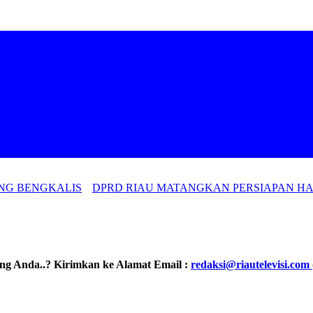
NG BENGKALIS
DPRD RIAU MATANGKAN PERSIAPAN HARI 
ling Anda..? Kirimkan ke Alamat Email :
redaksi@riautelevisi.com