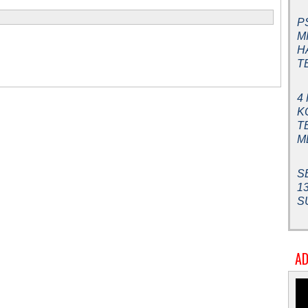
P
M
H
T
4
K
T
M
S
1
S
AD