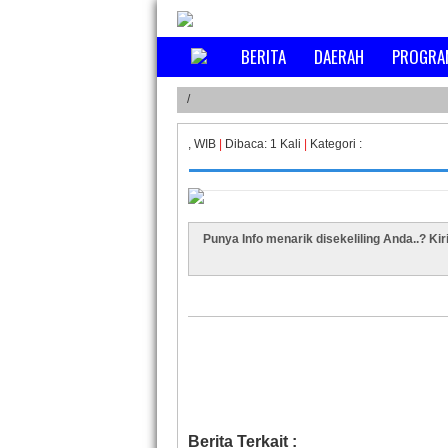
BERITA
DAERAH
PROGRA
/
, WIB
|
Dibaca: 1 Kali
|
Kategori :
Punya Info menarik disekeliling Anda..? Ki
Berita Terkait :