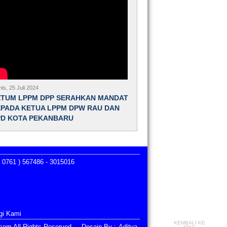
is, 25 Juli 2024
ETUM LPPM DPP SERAHKAN MANDAT
PADA KETUA LPPM DPW RAU DAN
PD KOTA PEKANBARU
 0761 ) 567486 - 3015016
gi Kami
KEMBALI KE
i.com All Rights Reserved, Desain By :
Aditya