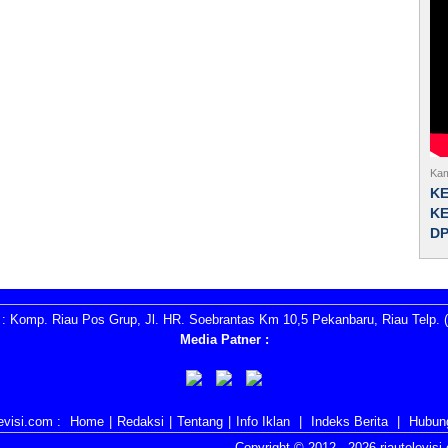
Kam
K
KE
D
: Komp. Riau Pos Grup, Jl. HR. Soebrantas Km 10,5 Pekanbaru, Riau Telp. (
Media Patner :
evisi.com :
Home
|
Redaksi
|
Tentang
|
Info Iklan
|
Indeks Berita
|
Hubun
Copyright © 2012 -
2026 riautelevis