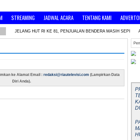
M
STREAMING
JADWAL ACARA
TENTANG KAMI
ADVERTO
JELANG HUT RI KE 81, PENJUALAN BENDERA MASIH SEPI
BE
rimkan ke Alamat Email :
redaksi@riautelevisi.com
(Lampirkan Data
Diri Anda).
P
T
K
D
P
M
H