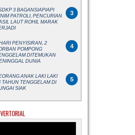
SDKP 3 BAGANSIAPIAPI
3
INIM PATROLI, PENCURIAN
ASIL LAUT ROHIL MARAK
ERJADI
 HARI PENYISIRAN, 2
4
ORBAN POMPONG
ENGGELAM DITEMUKAN
ENINGGAL DUNIA
EORANG ANAK LAKI LAKI
5
3 TAHUN TENGGELAM DI
UNGAI SIAK
VERTORIAL