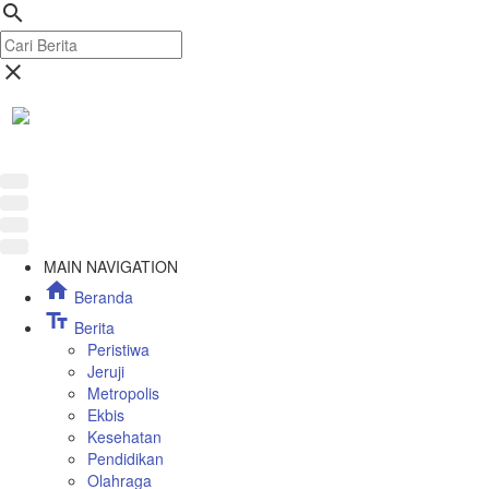
search
close
MAIN NAVIGATION
home
Beranda
text_fields
Berita
Peristiwa
Jeruji
Metropolis
Ekbis
Kesehatan
Pendidikan
Olahraga