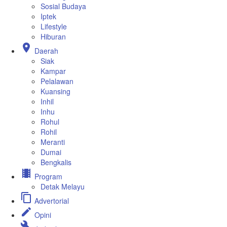
Sosial Budaya
Iptek
Lifestyle
Hiburan
location_on
Daerah
Siak
Kampar
Pelalawan
Kuansing
Inhil
Inhu
Rohul
Rohil
Meranti
Dumai
Bengkalis
local_movies
Program
Detak Melayu
content_copy
Advertorial
edit
Opini
build