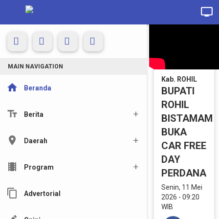
MAIN NAVIGATION
Kab. ROHIL
home
Beranda
BUPATI
ROHIL
text_fields
Berita
BISTAMAM
BUKA
location_on
Daerah
CAR FREE
DAY
local_movies
Program
PERDANA
Senin, 11 Mei
content_copy
Advertorial
2026 - 09:20
WIB