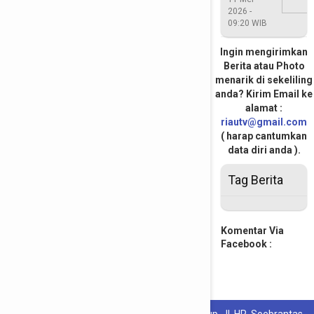
2026 -
Ikut
09:20 WIB
Campur
Putusan
Ingin mengirimkan
Berita atau Photo
DPP
menarik di sekeliling
anda? Kirim Email ke
alamat :
riautv@gmail.com
( harap cantumkan
data diri anda ).
Tag Berita
Komentar Via
Facebook :
PT. Riau Media Televisi :
Komp. Riau Pos Grup, Jl. HR. Soebrantas