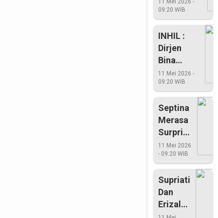
Puncak
11 Mei 2026 -
09:20 WIB
Peringatan
HKN Di
INHIL :
Bangun
Dirjen
Purba
Bina
Marga
11 Mei 2026 -
09:20 WIB
Kemen PU
PLT Gubri
Septina
Dan
Merasa
Bupati
Surprise
Inhil
Ditunjuk
Tinjau
11 Mei 2026
- 09:20 WIB
Jadi
Pelabuhan
Ketua
Kuala
Supriati
Enok
Dan
Erizal
Tidak
11 Mei