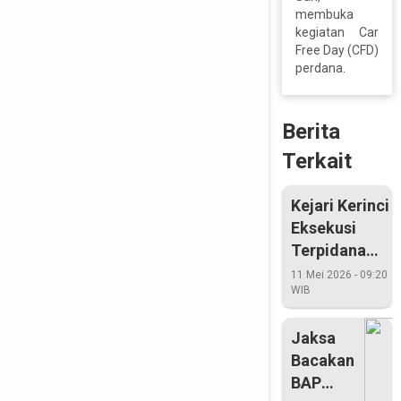
membuka
kegiatan Car
Free Day (CFD)
perdana.
Berita
Terkait
Kejari Kerinci
Eksekusi
Terpidana
Korupsi
11 Mei 2026 - 09:20
WIB
Pembangunan
Stadion
Jaksa
Bacakan
BAP