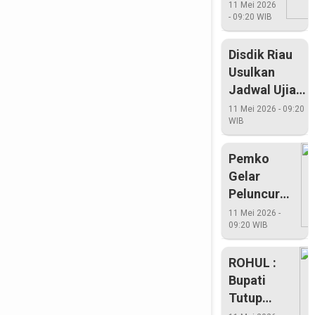
Annas
11 Mei 2026
- 09:20 WIB
Maamun
Disdik Riau
Usulkan
Jadwal Ujian
Nasional
11 Mei 2026 - 09:20
WIB
Dimundurkan
Pemko
Gelar
Peluncuran
Kartu IUMK
11 Mei 2026 -
09:20 WIB
ROHUL :
Bupati
Tutup