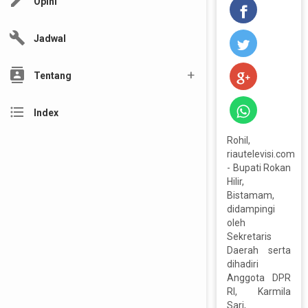
edit
Opini
build
Jadwal
contacts
Tentang
format_list_bulleted
Index
Rohil,
riautelevisi.com
- Bupati Rokan
Hilir,
Bistamam,
didampingi
oleh
Sekretaris
Daerah serta
dihadiri
Anggota DPR
RI, Karmila
Sari,