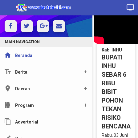
MAIN NAVIGATION
Kab. INHU
home
Beranda
BUPATI
INHU
text_fields
Berita
SEBAR 6
RIBU
location_on
Daerah
BIBIT
POHON
local_movies
Program
TEKAN
RISIKO
content_copy
Advertorial
BENCANA
Rabu, 03 Juni