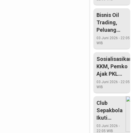
Berjaya
Di
Bisnis Oil
Porwil
Trading,
Peluang
Mencerahkan
03 Juni 2026 - 22:05
WIB
Sosialisasikan
KKM, Pemko
Ajak PKL
Diskusi
03 Juni 2026 - 22:05
WIB
Club
Sepakbola
Ikuti
Bupati
03 Juni 2026 -
22:05 WIB
Cup Tahun