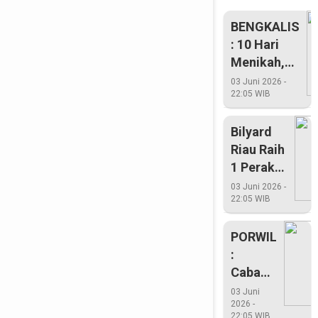
BENGKALIS
: 10 Hari
Menikah,
Suami
03 Juni 2026 -
22:05 WIB
Menginap
Di Penjara
Bilyard
Riau Raih
1 Perak
Dan 2
03 Juni 2026 -
22:05 WIB
Perunggu
PORWIL
:
Cabang
Renang
03 Juni
2026 -
Riau
22:05 WIB