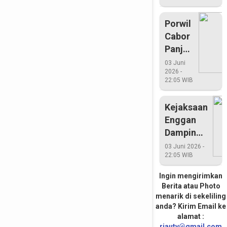
2015
Porwil
Cabor
Panjat
Tebing
03 Juni
2026 -
Riau
22:05 WIB
Rebut
Medali
Kejaksaan
Emas
Enggan
Dampingi
Pemkab
03 Juni 2026 -
22:05 WIB
Pelalawan
Ingin mengirimkan
Berita atau Photo
menarik di sekeliling
anda? Kirim Email ke
alamat :
riautv@gmail.com