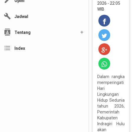
edit
Opini
2026 - 22:05
WIB
build
Jadwal
contacts
Tentang
format_list_bulleted
Index
Dalam rangka
memperingati
Hari
Lingkungan
Hidup Sedunia
tahun 2026,
Pemerintah
Kabupaten
Indragiri Hulu
akan