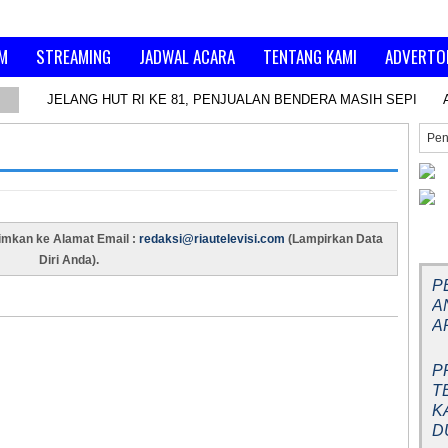
M
STREAMING
JADWAL ACARA
TENTANG KAMI
ADVERTO
JELANG HUT RI KE 81, PENJUALAN BENDERA MASIH SEPI
BE
rimkan ke Alamat Email :
redaksi@riautelevisi.com
(Lampirkan Data
Diri Anda).
P
A
A
P
T
K
D