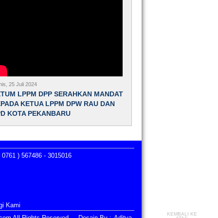
is, 25 Juli 2024
ETUM LPPM DPP SERAHKAN MANDAT
PADA KETUA LPPM DPW RAU DAN
PD KOTA PEKANBARU
 0761 ) 567486 - 3015016
gi Kami
KEMBALI KE
i.com All Rights Reserved, Desain By :
Aditya