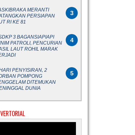
ASKIBRAKA MERANTI
3
ATANGKAN PERSIAPAN
UT RI KE 81
SDKP 3 BAGANSIAPIAPI
4
INIM PATROLI, PENCURIAN
ASIL LAUT ROHIL MARAK
ERJADI
 HARI PENYISIRAN, 2
5
ORBAN POMPONG
ENGGELAM DITEMUKAN
ENINGGAL DUNIA
VERTORIAL