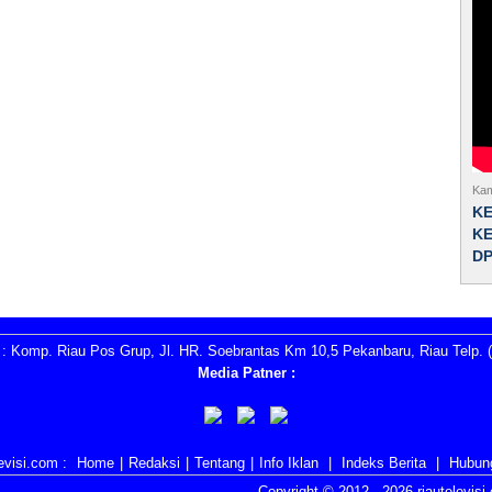
Kam
K
KE
D
: Komp. Riau Pos Grup, Jl. HR. Soebrantas Km 10,5 Pekanbaru, Riau Telp. (
Media Patner :
evisi.com :
Home
|
Redaksi
|
Tentang
|
Info Iklan
|
Indeks Berita
|
Hubun
Copyright © 2012 -
2026 riautelevis