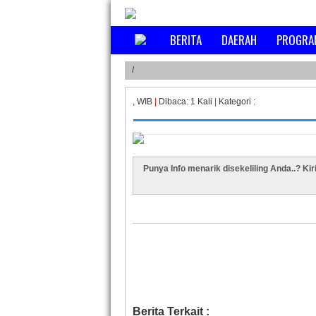
BERITA
DAERAH
PROGRA
/
, WIB
|
Dibaca: 1 Kali
|
Kategori :
Punya Info menarik disekeliling Anda..? Ki
Berita Terkait :