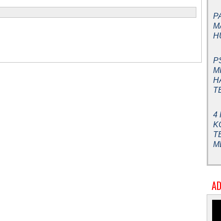
P
M
H
P
M
H
T
4
K
T
M
AD