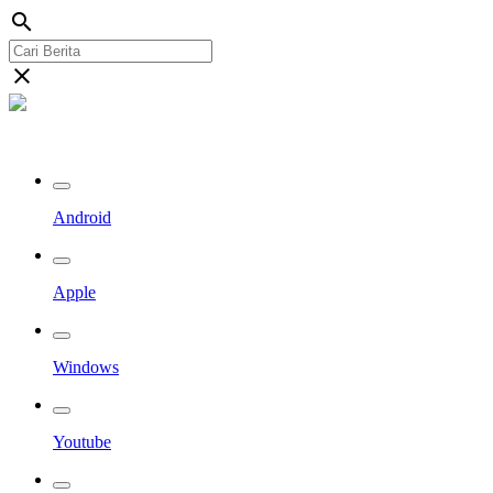
search
close
Streaming Riau TV
Android
Apple
Windows
Youtube