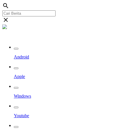
search
close
Streaming Riau TV
Android
Apple
Windows
Youtube