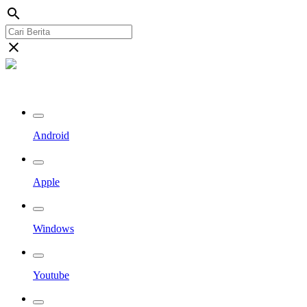
search
close
Streaming Riau TV
Android
Apple
Windows
Youtube