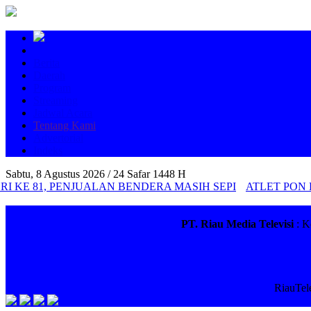
Berita
Daerah
Program
Streaming
Jadwal Acara
Tentang Kami
Advertorial
Indeks
Sabtu, 8 Agustus 2026 /
24 Safar 1448 H
RI KE 81, PENJUALAN BENDERA MASIH SEPI
ATLET PON 
PT. Riau Media Televisi
: K
RiauTel