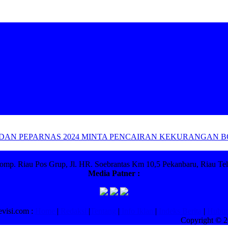
DAN PEPARNAS 2024 MINTA PENCAIRAN KEKURANGAN B
omp. Riau Pos Grup, Jl. HR. Soebrantas Km 10,5 Pekanbaru, Riau Tel
Media Patner :
evisi.com :
Home
|
Redaksi
|
Tentang
|
Info Iklan
|
Indeks Berita
|
Hubun
Copyright © 2