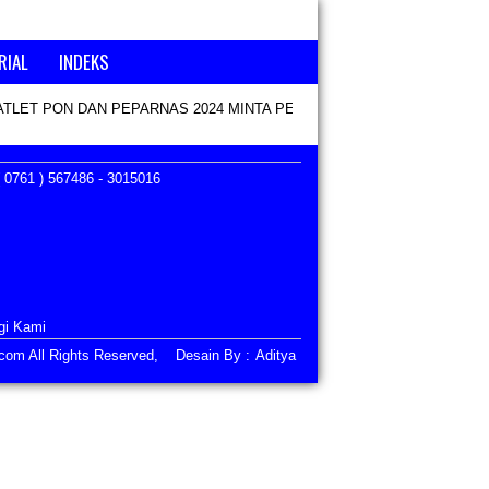
RIAL
INDEKS
ATLET PON DAN PEPARNAS 2024 MINTA PENCAIRAN KEKURANGAN B
 0761 ) 567486 - 3015016
gi Kami
i.com All Rights Reserved, Desain By :
Aditya