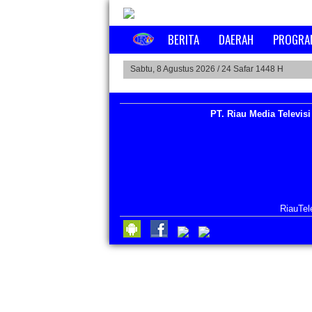
BERITA
DAERAH
PROGRA
Sabtu, 8 Agustus 2026 /
24 Safar 1448 H
PT. Riau Media Televisi
RiauTel