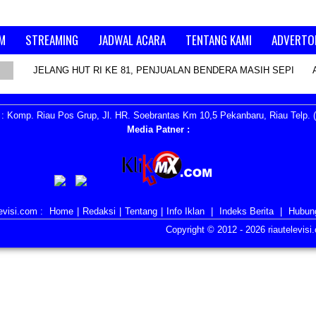
M
STREAMING
JADWAL ACARA
TENTANG KAMI
ADVERTO
JELANG HUT RI KE 81, PENJUALAN BENDERA MASIH SEPI
: Komp. Riau Pos Grup, Jl. HR. Soebrantas Km 10,5 Pekanbaru, Riau Telp. (
Media Patner :
evisi.com :
Home
|
Redaksi
|
Tentang
|
Info Iklan
|
Indeks Berita
|
Hubun
Copyright © 2012 -
2026 riautelevis