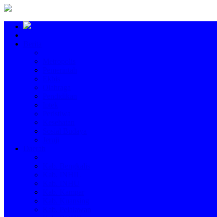
Berita
Metropolis
Pemerintah
Ekbis
Olahraga
Pendidikan
Iptek
Peristiwa
Kesehatan
Sosial Budaya
Jeruji
Daerah
Kab. Bengkalis
Kab. INHIL
Kab. INHU
Kab. Kampar
Kab. Kuansing
Kab. Pelalawan