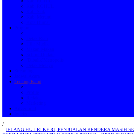
Kab. ROHIL
Kab. ROHUL
Kab. Siak
Kab. Meranti
Kota Dumai
Program
Detak Riau
Hilir Mudik
Makan-Makan
School Update
[Dibalik]Metropolis
Detak Melayu
Streaming
Jadwal Acara
Tentang Kami
Profile
Redaksi
Marketing
Advertorial
Indeks
/
JELANG HUT RI KE 81, PENJUALAN BENDERA MASIH SE