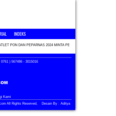
RIAL
INDEKS
ATLET PON DAN PEPARNAS 2024 MINTA PENCAIRAN KEKURANGAN B
 0761 ) 567486 - 3015016
gi Kami
i.com All Rights Reserved, Desain By :
Aditya