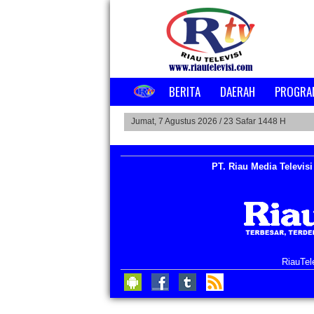
BERITA
DAERAH
PROGRA
Jumat, 7 Agustus 2026 /
23 Safar 1448 H
PT. Riau Media Televisi
RiauTel