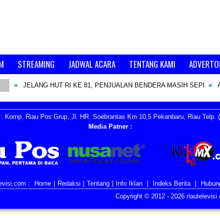
M
STREAMING
JADWAL ACARA
TENTANG KAMI
ADVERTO
JELANG HUT RI KE 81, PENJUALAN BENDERA MASIH SEPI
: Komp. Riau Pos Grup, Jl. HR. Soebrantas Km 10,5 Pekanbaru, Riau Telp. (
Media Patner :
evisi.com :
Home
|
Redaksi
|
Tentang
|
Info Iklan
|
Indeks Berita
|
Hubun
Copyright © 2012 -
2026 riautelevis