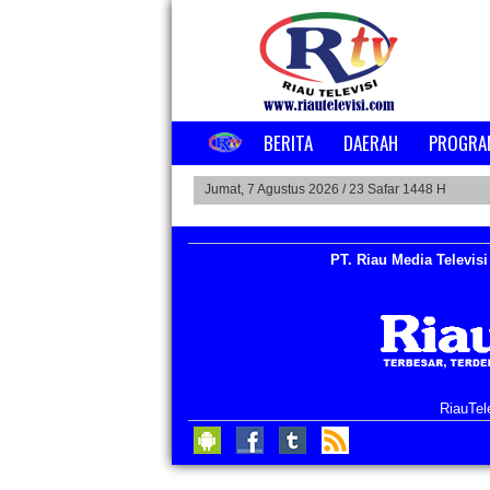
BERITA
DAERAH
PROGRA
Jumat, 7 Agustus 2026 /
23 Safar 1448 H
PT. Riau Media Televisi
RiauTel