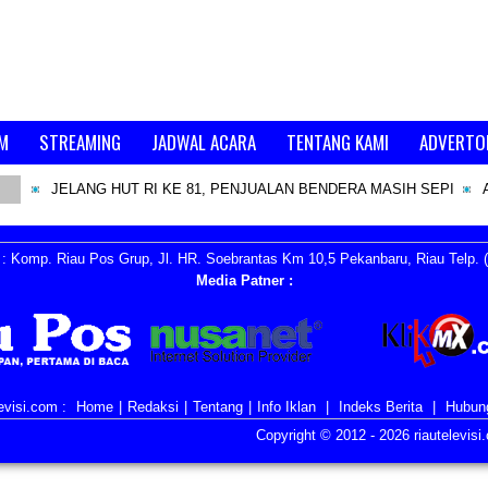
M
STREAMING
JADWAL ACARA
TENTANG KAMI
ADVERTO
JELANG HUT RI KE 81, PENJUALAN BENDERA MASIH SEPI
: Komp. Riau Pos Grup, Jl. HR. Soebrantas Km 10,5 Pekanbaru, Riau Telp. (
Media Patner :
evisi.com :
Home
|
Redaksi
|
Tentang
|
Info Iklan
|
Indeks Berita
|
Hubun
Copyright © 2012 -
2026 riautelevis