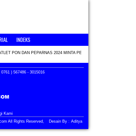
RIAL
INDEKS
ATLET PON DAN PEPARNAS 2024 MINTA PENCAIRAN KEKURANGAN B
 0761 ) 567486 - 3015016
gi Kami
i.com All Rights Reserved, Desain By :
Aditya