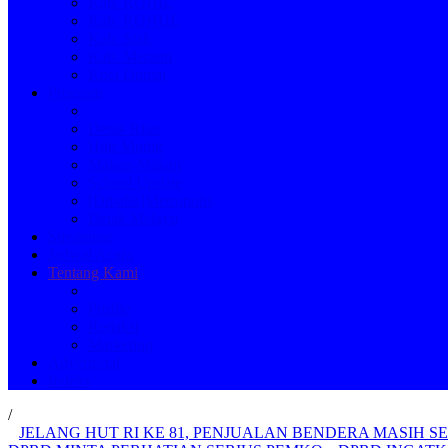
Kab. ROHIL
Kab. ROHUL
Kab. Siak
Kab. Meranti
Kota Dumai
Program
Detak Riau
Hilir Mudik
Makan-Makan
School Update
[Dibalik]Metropolis
Detak Melayu
Streaming
Jadwal Acara
Tentang Kami
Profile
Redaksi
Marketing
Advertorial
Indeks
/
JELANG HUT RI KE 81, PENJUALAN BENDERA MASIH SE