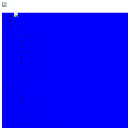
Berita
Metropolis
Pemerintah
Ekbis
Olahraga
Pendidikan
Iptek
Peristiwa
Kesehatan
Sosial Budaya
Jeruji
Daerah
Kab. Bengkalis
Kab. INHIL
Kab. INHU
Kab. Kampar
Kab. Kuansing
Kab. Pelalawan