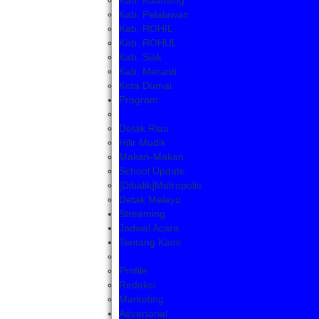
Kab. Kuansing
Kab. Pelalawan
Kab. ROHIL
Kab. ROHUL
Kab. Siak
Kab. Meranti
Kota Dumai
Program
Detak Riau
Hilir Mudik
Makan-Makan
School Update
[Dibalik]Metropolis
Detak Melayu
Streaming
Jadwal Acara
Tentang Kami
Profile
Redaksi
Marketing
Advertorial