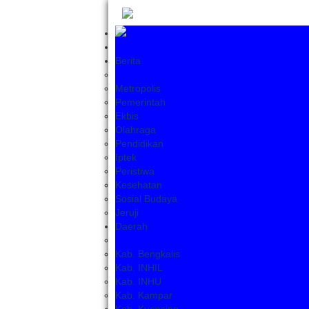
Berita
Metropolis
Pemerintah
Ekbis
Olahraga
Pendidikan
Iptek
Peristiwa
Kesehatan
Sosial Budaya
Jeruji
Daerah
Kab. Bengkalis
Kab. INHIL
Kab. INHU
Kab. Kampar