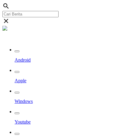
search
close
Streaming Riau TV
Android
Apple
Windows
Youtube